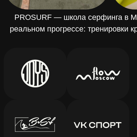
#
тренировки
серфинг